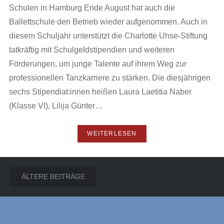
Schulen in Hamburg Ende August hat auch die
Ballettschule den Betrieb wieder aufgenommen. Auch in
diesem Schuljahr unterstützt die Charlotte Uhse-Stiftung
tatkräftig mit Schulgeldstipendien und weiteren
Förderungen, um junge Talente auf ihrem Weg zur
professionellen Tanzkarriere zu stärken. Die diesjährigen
sechs Stipendiat:innen heißen Laura Laetitia Naber
(Klasse VI), Lilija Günter…
WEITERLESEN
Beitragsnavigation
ÄLTERE BEITRÄGE